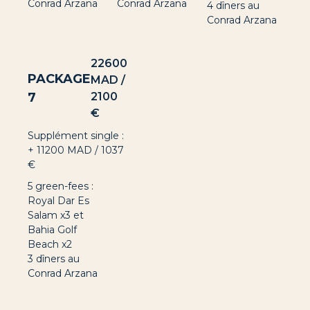
Conrad Arzana
Conrad Arzana
4 dîners au
Conrad Arzana
22600
PACKAGE
MAD /
7
2100
€
Supplément single :
+ 11200 MAD / 1037
€
5 green-fees :
Royal Dar Es
Salam x3 et
Bahia Golf
Beach x2
3 dîners au
Conrad Arzana