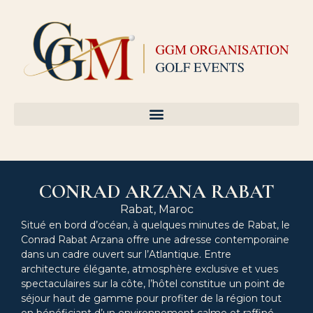
CONRAD ARZANA RABAT
Rabat, Maroc
Situé en bord d’océan, à quelques minutes de Rabat, le
Conrad Rabat Arzana offre une adresse contemporaine
dans un cadre ouvert sur l’Atlantique. Entre
architecture élégante, atmosphère exclusive et vues
spectaculaires sur la côte, l’hôtel constitue un point de
séjour haut de gamme pour profiter de la région tout
en bénéficiant d’un environnement calme et raffiné.