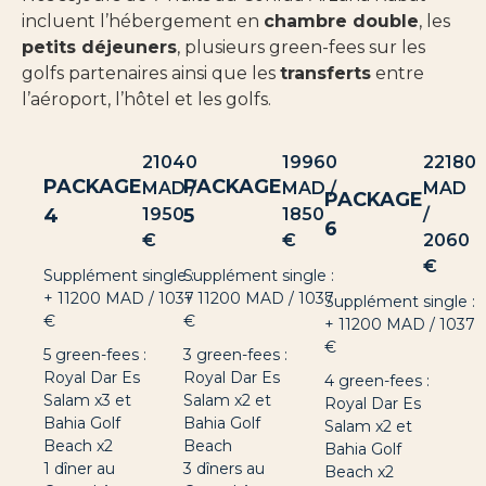
incluent l’hébergement en
chambre double
, les
petits déjeuners
, plusieurs green-fees sur les
golfs partenaires ainsi que les
transferts
entre
l’aéroport, l’hôtel et les golfs.
21040
19960
22180
PACKAGE
PACKAGE
MAD /
MAD /
MAD
PACKAGE
4
1950
5
1850
/
6
€
€
2060
€
Supplément single :
Supplément single :
+ 11200 MAD / 1037
+ 11200 MAD / 1037
Supplément single :
€
€
+ 11200 MAD / 1037
€
5 green-fees :
3 green-fees :
Royal Dar Es
Royal Dar Es
4 green-fees :
Salam x3 et
Salam x2 et
Royal Dar Es
Bahia Golf
Bahia Golf
Salam x2 et
Beach x2
Beach
Bahia Golf
1 dîner au
3 dîners au
Beach x2