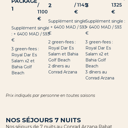
PACKAGE
/
2
/ 1145
3
1325
1
1100
€
€
€
Supplément single
Supplément single :
: + 6400 MAD / 593
+ 6400 MAD / 593
Supplément single
€
€
: + 6400 MAD / 593
€
2 green-fees :
3 green-fees :
Royal Dar Es
Royal Dar Es
3 green-fees :
Salam et Bahia
Salam x2 et
Royal Dar Es
Golf Beach
Bahia Golf
Salam x2 et
2 dîners au
Beach
Bahia Golf
Conrad Arzana
3 dîners au
Beach
Conrad Arzana
Prix indiqués par personne en toutes saisons
NOS SÉJOURS 7 NUITS
Nos séjours de 7 nuits au Conrad Arzana Rabat